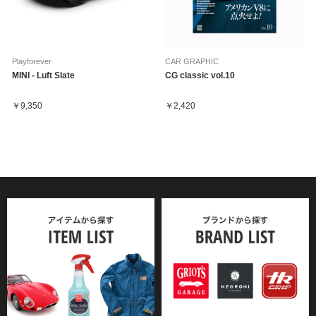
Playforever
CAR GRAPHIC
MINI - Luft Slate
CG classic vol.10
￥9,350
￥2,420