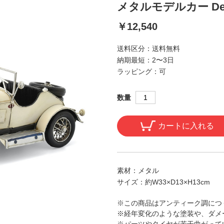
メタルモデルカー Deutsc
￥12,540
送料区分：
送料無料
納期最短：
2〜3日
ラッピング：
可
数量
カートに入れる
素材：
メタル
サイズ：
約W33×D13×H13cm
※この商品はアンティーク調につ
※経年変化のような塗装や、ダメ