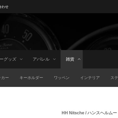
合わせ
ーグッズ
アパレル
雑貨
ッカー
キーホルダー
ワッペン
インテリア
ス
HH Nitsche / ハンスヘル