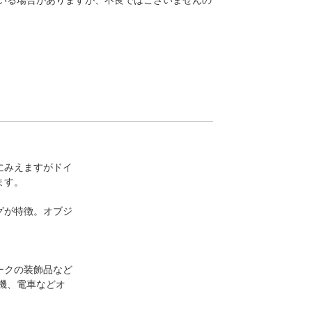
いる場合がありますが、不良ではございませんの
にみえますがドイ
ます。
グが特徴。オブジ
ークの装飾品など
機、電車などオ