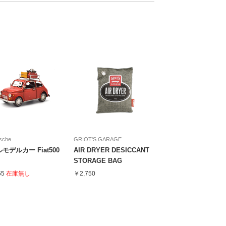
sche
GRIOT'S GARAGE
モデルカー Fiat500
AIR DRYER DESICCANT
STORAGE BAG
55
在庫無し
￥2,750