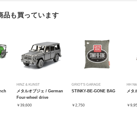
商品も買っています
HINZ & KUNST
GRIOT'S GARAGE
HH Nit
nch
メタルオブジェ / German
STINKY-BE-GONE BAG
メタル
Four-wheel drive
￥39,600
￥2,750
￥9,9