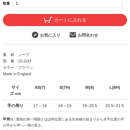
数量
カートに入れる
お気に入り
お問合わせ
素 材：
シープ
型 番：
15-1143
カラー：
ブラウン
Made in England
サイ
XS(7)
S(7H)
M(8)
L(8H)
ズ:cm
手の周り
17～18
18～19
19~20.5
20.5~21.5
甲周り :
親指の第一関節とほぼ同位置にある生命線の始まりから水平位置の手
の平から甲へ一周の長さ。