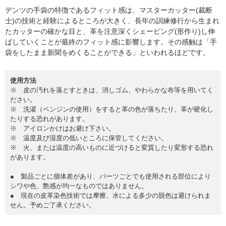
デンツの手袋の特徴であるフィット感は、マスターカッター(裁断
士)の技術と経験によるところが大きく、長年の訓練修行から生まれ
たカッターの確かな目と、革を注意深くシェーピング(形作り)し伸
ばしていくことが最終のフィット感に影響します。その感触は「手
袋をしたまま新聞をめくることができる」といわれるほどです。
使用方法
※ 皮の汚れを落とすときは、消しゴム、やわらかな布等を用いてく
ださい。
※ 洗濯（ベンジンの使用）をすると革の色が落ちたり、革が硬化し
たりする恐れがあります。
※ アイロンかけはお避け下さい。
※ 温度及び湿度の低いところに保管してください。
※ 火、または温度の高いものに近づけると変質したり変形する恐れ
があります。
● 製品ごとに個体差があり、パーツごとでも使用される部位により
シワや色、艶感が均一なものではありません。
● 現在の皮革染色技術では摩擦、水による多少の脱色は避けられま
せん。予めご了承ください。