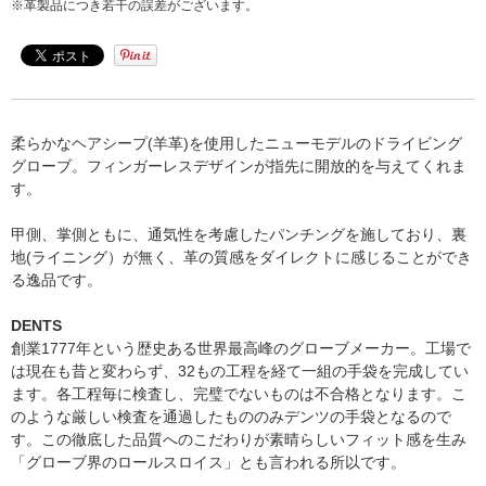
※革製品につき若干の誤差がございます。
柔らかなヘアシープ(羊革)を使用したニューモデルのドライビング
グローブ。フィンガーレスデザインが指先に開放的を与えてくれま
す。
甲側、掌側ともに、通気性を考慮したパンチングを施しており、裏
地(ライニング）が無く、革の質感をダイレクトに感じることができ
る逸品です。
DENTS
創業1777年という歴史ある世界最高峰のグローブメーカー。工場で
は現在も昔と変わらず、32もの工程を経て一組の手袋を完成してい
ます。各工程毎に検査し、完璧でないものは不合格となります。こ
のような厳しい検査を通過したもののみデンツの手袋となるので
す。この徹底した品質へのこだわりが素晴らしいフィット感を生み
「グローブ界のロールスロイス」とも言われる所以です。