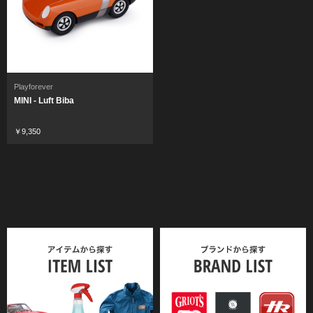
Playforever
MINI - Luft Biba
￥9,350