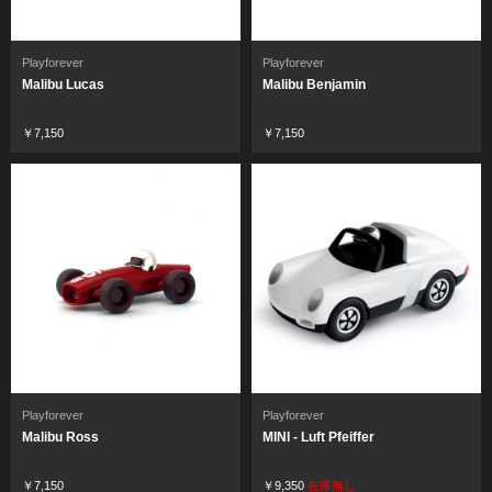
Playforever
Playforever
Malibu Lucas
Malibu Benjamin
￥7,150
￥7,150
Playforever
Playforever
Malibu Ross
MINI - Luft Pfeiffer
￥7,150
￥9,350
在庫無し