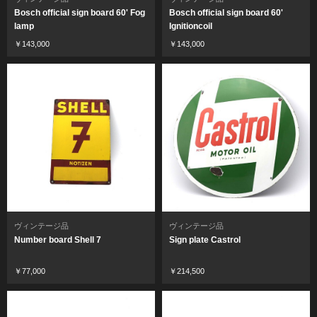
Bosch official sign board 60' Fog
Bosch official sign board 60'
lamp
Ignitioncoil
￥143,000
￥143,000
ヴィンテージ品
ヴィンテージ品
Number board Shell 7
Sign plate Castrol
￥77,000
￥214,500