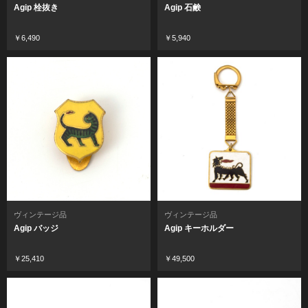
Agip 栓抜き
Agip 石鹸
￥6,490
￥5,940
ヴィンテージ品
ヴィンテージ品
Agip バッジ
Agip キーホルダー
￥25,410
￥49,500